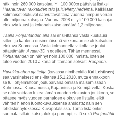
näki noin 260 000 katsojaa. Yli 100 000:n pääsivät lisäksi
Haarautuvan rakkauden talo
ja
Kielletty hedelmä
. Kaikkiaan
kotimaiset elokuvat saavuttavat tänä vuonna himpun verran
alle miljoona katsojaa. Vuonna 2008 oli yli 100 000 katsojan
elokuvia kuusi ja kokonaiskatsojamäärä 1,2 miljoonaa.
Täällä Pohjantähden alla
sai ensi-iltansa vasta kuukausi
sitten, ja kahtena ensimmäisenä viikkonaan se oli katsotuin
elokuva Suomessa. Vasta kolmannella viikolla se joutui
päästämään
Avatar
-3D:n edelleen. Tähän mennessä
Pohjantähden
on nähnyt noin 100 000 ihmistä, joten se
tulee vuoden 2010 aikana ohittamaan selvästi
Rööperin.
Havukka-ahon ajattelija
(kuvassa nimihenkilö
Kai Lehtinen
)
saa varsinaisesti ensi-iltansa 15.1.2010, mutta ennakkoon
se tuli ohjelmistoon joulupäivänä omissa maisemissaan
Kuhmossa, Kuusamossa, Kajaanissa ja Kemijärvellä. Koska
se näin voidaan lukea tämän vuoden elokuvien joukkoon, se
pääsee myös vuoden parhaiden elokuvien listalle, eikä
vähiten hienon luontokuvauksensa ansiosta; näin sen
lehdistönäytöksessä Kuvapalatsissa. Tämä lista onkin
suomalaisittain katsojalukuja parempi, sillä sekä
Pohjantähti