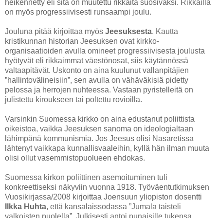
heikennetty eli sitä on muutettu rikkaita suosivaksi. Rikkailla
on myös progressiivisesti runsaampi joulu.
Jouluna pitää kirjoittaa myös
Jeesuksesta
. Kautta
kristikunnan historian Jeesuksen ovat kirkko-
organisaatioiden avulla omineet progressiivisesta joulusta
hyötyvät eli rikkaimmat väestönosat, siis käytännössä
valtaapitävät. Uskonto on aina kuulunut vallanpitäjien
”hallintovälineisiin”, sen avulla on vähäväkisiä pidetty
pelossa ja herrojen nuhteessa. Vastaan pyristelleitä on
julistettu kiroukseen tai poltettu rovioilla.
Varsinkin Suomessa kirkko on aina edustanut poliittista
oikeistoa, vaikka Jeesuksen sanoma on ideologialtaan
lähimpänä kommunismia. Jos Jeesus olisi Nasaretissa
lähtenyt vaikkapa kunnallisvaaleihin, kyllä hän ilman muuta
olisi ollut vasemmistopuolueen ehdokas.
Suomessa kirkon poliittinen asemoituminen tuli
konkreettiseksi näkyviin vuonna 1918. Työväentutkimuksen
Vuosikirjassa/2008 kirjoittaa Joensuun yliopiston dosentti
Ilkka Huhta
, että kansalaissodassa ”Jumala taisteli
valkoisten puolella”. Julkisesti antoi punaisille tukensa