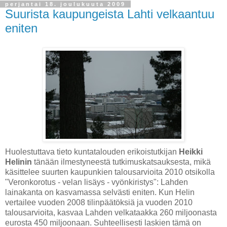
perjantai 18. joulukuuta 2009
Suurista kaupungeista Lahti velkaantuu
eniten
Huolestuttava tieto kuntatalouden erikoistutkijan
Heikki
Helinin
tänään ilmestyneestä tutkimuskatsauksesta, mikä
käsittelee suurten kaupunkien talousarvioita 2010 otsikolla
"Veronkorotus - velan lisäys - vyönkiristys": Lahden
lainakanta on kasvamassa selvästi eniten. Kun Helin
vertailee vuoden 2008 tilinpäätöksiä ja vuoden 2010
talousarvioita, kasvaa Lahden velkataakka 260 miljoonasta
eurosta 450 miljoonaan. Suhteellisesti laskien tämä on