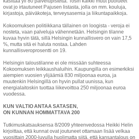
käsittää yli 80 palvelupistettä. Tosin kaikki muut puolueet
ovat jo irtautuneet Pajusen listasta, jolla on mm. kouluja,
kirjastoja, päiväkoteja, terveysasemia ja liikuntapaikkoja.
Kokoomuksen politiikkana tällainen on loogista - veroja ei
nosteta, vaan palveluja vähennetään. Helsingin tilanne
kuvaa hyvin tätä, sillä Helsingin kunnallisvero on vain 17,5
%, mutta sitä ei haluta nostaa. Lahden
kunnallisveroprosentti on 19.
Helsingin taloustilanne ei ole missään suhteessa
Kokoomuksen leikkaushaluihin. Kaupungilla on esimerkiksi
aiempien vuosien ylijäämiä 830 miljoonaa euroa, ja
muutenkin Helsingillä on hyvin pullat uunissa, kun
energialaitoskin tuottaa liikevoittoa 250 miljoonaa euroa
vuodessa.
KUN VALTIO ANTAA SATASEN,
ON KUNNAN HOMMATTAVA 200
Tutkimuskatsauksensa 8/2009 yhteenvedossa Heikki Helin
kirjoittaa, että kunnat ovat joutuneet ottamaan lisää velkaa
vuosittain 2000-luvulla huolimatta siitä, että kansantalous on