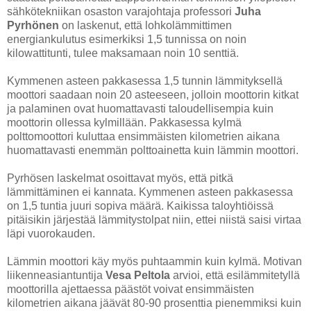
sähkötekniikan osaston varajohtaja professori
Juha
Pyrhönen
on laskenut, että lohkolämmittimen
energiankulutus esimerkiksi 1,5 tunnissa on noin
kilowattitunti, tulee maksamaan noin 10 senttiä.
Kymmenen asteen pakkasessa 1,5 tunnin lämmityksellä
moottori saadaan noin 20 asteeseen, jolloin moottorin kitkat
ja palaminen ovat huomattavasti taloudellisempia kuin
moottorin ollessa kylmillään. Pakkasessa kylmä
polttomoottori kuluttaa ensimmäisten kilometrien aikana
huomattavasti enemmän polttoainetta kuin lämmin moottori.
Pyrhösen laskelmat osoittavat myös, että pitkä
lämmittäminen ei kannata. Kymmenen asteen pakkasessa
on 1,5 tuntia juuri sopiva määrä. Kaikissa taloyhtiöissä
pitäisikin järjestää lämmitystolpat niin, ettei niistä saisi virtaa
läpi vuorokauden.
Lämmin moottori käy myös puhtaammin kuin kylmä. Motivan
liikenneasiantuntija
Vesa Peltola
arvioi, että esilämmitetyllä
moottorilla ajettaessa päästöt voivat ensimmäisten
kilometrien aikana jäävät 80-90 prosenttia pienemmiksi kuin