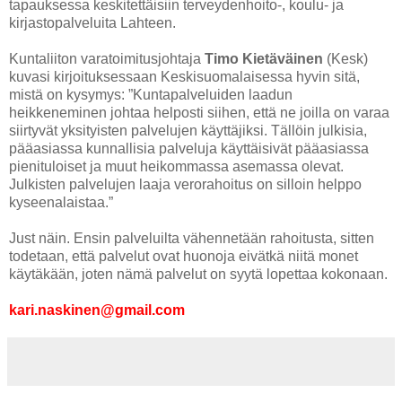
tapauksessa keskitettäisiin terveydenhoito-, koulu- ja
kirjastopalveluita Lahteen.
Kuntaliiton varatoimitusjohtaja
Timo Kietäväinen
(Kesk)
kuvasi kirjoituksessaan Keskisuomalaisessa hyvin sitä,
mistä on kysymys: ”Kuntapalveluiden laadun
heikkeneminen johtaa helposti siihen, että ne joilla on varaa
siirtyvät yksityisten palvelujen käyttäjiksi. Tällöin julkisia,
pääasiassa kunnallisia palveluja käyttäisivät pääasiassa
pienituloiset ja muut heikommassa asemassa olevat.
Julkisten palvelujen laaja verorahoitus on silloin helppo
kyseenalaistaa.”
Just näin. Ensin palveluilta vähennetään rahoitusta, sitten
todetaan, että palvelut ovat huonoja eivätkä niitä monet
käytäkään, joten nämä palvelut on syytä lopettaa kokonaan.
kari.naskinen@gmail.com