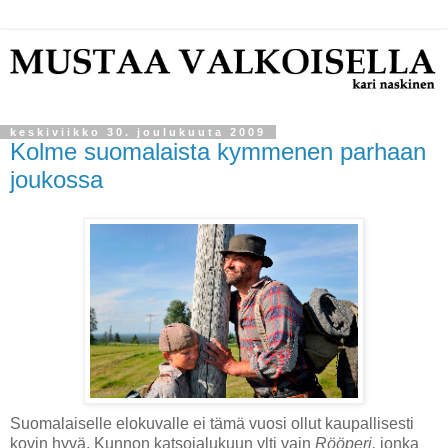
keskiviikko 30. joulukuuta 2009
Kolme suomalaista kymmenen parhaan
joukossa
Suomalaiselle elokuvalle ei tämä vuosi ollut kaupallisesti
kovin hyvä. Kunnon katsojalukuun ylti vain
Rööperi,
jonka