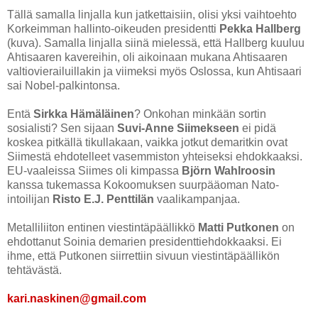
Tällä samalla linjalla kun jatkettaisiin, olisi yksi vaihtoehto
Korkeimman hallinto-oikeuden presidentti
Pekka Hallberg
(kuva). Samalla linjalla siinä mielessä, että Hallberg kuuluu
Ahtisaaren kavereihin, oli aikoinaan mukana Ahtisaaren
valtiovierailuillakin ja viimeksi myös Oslossa, kun Ahtisaari
sai Nobel-palkintonsa.
Entä
Sirkka Hämäläinen
? Onkohan minkään sortin
sosialisti? Sen sijaan
Suvi-Anne Siimekseen
ei pidä
koskea pitkällä tikullakaan, vaikka jotkut demaritkin ovat
Siimestä ehdotelleet vasemmiston yhteiseksi ehdokkaaksi.
EU-vaaleissa Siimes oli kimpassa
Björn Wahlroosin
kanssa tukemassa Kokoomuksen suurpääoman Nato-
intoilijan
Risto E.J. Penttilän
vaalikampanjaa.
Metalliliiton entinen viestintäpäällikkö
Matti Putkonen
on
ehdottanut Soinia demarien presidenttiehdokkaaksi. Ei
ihme, että Putkonen siirrettiin sivuun viestintäpäällikön
tehtävästä.
kari.naskinen@gmail.com