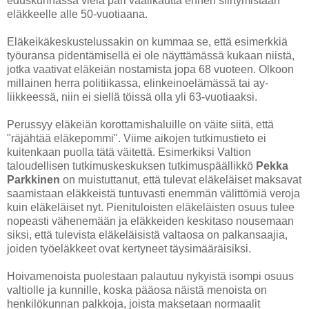
eduskunnassa vielä pari vaalikautta ennen siirtymistään
eläkkeelle alle 50-vuotiaana.
Eläkeikäkeskustelussakin on kummaa se, että esimerkkiä
työuransa pidentämisellä ei ole näyttämässä kukaan niistä,
jotka vaativat eläkeiän nostamista jopa 68 vuoteen. Olkoon
millainen herra politiikassa, elinkeinoelämässä tai ay-
liikkeessä, niin ei siellä töissä olla yli 63-vuotiaaksi.
Perussyy eläkeiän korottamishaluille on väite siitä, että
"räjähtää eläkepommi". Viime aikojen tutkimustieto ei
kuitenkaan puolla tätä väitettä. Esimerkiksi Valtion
taloudellisen tutkimuskeskuksen tutkimuspäällikkö
Pekka
Parkkinen
on muistuttanut, että tulevat eläkeläiset maksavat
saamistaan eläkkeistä tuntuvasti enemmän välittömiä veroja
kuin eläkeläiset nyt. Pienituloisten eläkeläisten osuus tulee
nopeasti vähenemään ja eläkkeiden keskitaso nousemaan
siksi, että tulevista eläkeläisistä valtaosa on palkansaajia,
joiden työeläkkeet ovat kertyneet täysimääräisiksi.
Hoivamenoista puolestaan palautuu nykyistä isompi osuus
valtiolle ja kunnille, koska pääosa näistä menoista on
henkilökunnan palkkoja, joista maksetaan normaalit