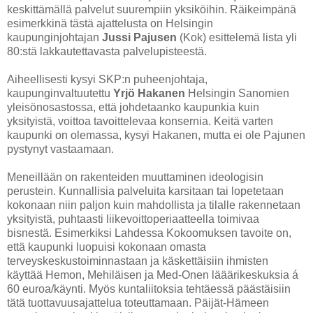
keskittämällä palvelut suurempiin yksiköihin. Räikeimpänä
esimerkkinä tästä ajattelusta on Helsingin
kaupunginjohtajan
Jussi Pajusen
(Kok) esittelemä lista yli
80:stä lakkautettavasta palvelupisteestä.
Aiheellisesti kysyi SKP:n puheenjohtaja,
kaupunginvaltuutettu
Yrjö Hakanen
Helsingin Sanomien
yleisönosastossa, että johdetaanko kaupunkia kuin
yksityistä, voittoa tavoittelevaa konsernia. Keitä varten
kaupunki on olemassa, kysyi Hakanen, mutta ei ole Pajunen
pystynyt vastaamaan.
Meneillään on rakenteiden muuttaminen ideologisin
perustein. Kunnallisia palveluita karsitaan tai lopetetaan
kokonaan niin paljon kuin mahdollista ja tilalle rakennetaan
yksityistä, puhtaasti liikevoittoperiaatteella toimivaa
bisnestä. Esimerkiksi Lahdessa Kokoomuksen tavoite on,
että kaupunki luopuisi kokonaan omasta
terveyskeskustoiminnastaan ja käskettäisiin ihmisten
käyttää Hemon, Mehiläisen ja Med-Onen lääärikeskuksia á
60 euroa/käynti. Myös kuntaliitoksia tehtäessä päästäisiin
tätä tuottavuusajattelua toteuttamaan. Päijät-Hämeen