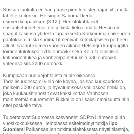
Sossun luukulta ei ihan pääse pienituloisten rajan yli, mutta
lähelle kuitenkin. Helsingin Sanomat kertoi
esimerkkitapauksen (3.12.). Henkilökohtaiset
sosiaalietuudet eivät ole julkista tietoa, mutta Hesari oli
saanut käsiinsä yhdestä tapauksesta Korkeimman oikeuden
päätöksen, mistä summat ilmenivät: kolmilapsisen perheen
äiti oli saanut kolmen vuoden aikana Helsingin kaupungilta
toimeentulotukea 1700 euroa/kk sekä Kelalta lapsilisiä,
kotihoidontukea ja vanhempainetuuksia 530 euroa/kk,
yhteensä siis 2230 euroa/kk.
Kumpikaan puoluejohtajista ei ole oikeassa.
Todellisuudessa ei vielä ole köyhä, jos saa kuukaudessa
melkein 3000 euroa, ja hyvätuloiseksi voi laskea henkilön,
joka kuukausitienestit ovat kaksi kertaa Vanhasen
mainitsemia suuremmat. Rikkailla on lisäksi omaisuutta niin
ettei paskalle taivu.
Tuloerot ovat Suomessa kasvaneet. SDP:n Hämeen piirin
vuosikokouksessa Heinolassa esitelmöinyt tutkija
Ilpo
Suoniemi
Palkansaajien tutkimuslaitoksesta näytti tilastoja,