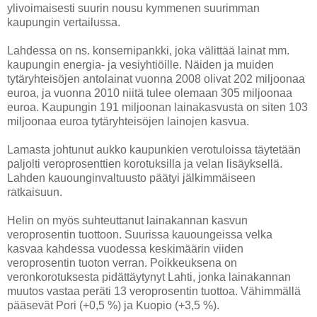
ylivoimaisesti suurin nousu kymmenen suurimman
kaupungin vertailussa.
Lahdessa on ns. konsernipankki, joka välittää lainat mm.
kaupungin energia- ja vesiyhtiöille. Näiden ja muiden
tytäryhteisöjen antolainat vuonna 2008 olivat 202 miljoonaa
euroa, ja vuonna 2010 niitä tulee olemaan 305 miljoonaa
euroa. Kaupungin 191 miljoonan lainakasvusta on siten 103
miljoonaa euroa tytäryhteisöjen lainojen kasvua.
Lamasta johtunut aukko kaupunkien verotuloissa täytetään
paljolti veroprosenttien korotuksilla ja velan lisäyksellä.
Lahden kauounginvaltuusto päätyi jälkimmäiseen
ratkaisuun.
Helin on myös suhteuttanut lainakannan kasvun
veroprosentin tuottoon. Suurissa kauoungeissa velka
kasvaa kahdessa vuodessa keskimäärin viiden
veroprosentin tuoton verran. Poikkeuksena on
veronkorotuksesta pidättäytynyt Lahti, jonka lainakannan
muutos vastaa peräti 13 veroprosentin tuottoa. Vähimmällä
pääsevät Pori (+0,5 %) ja Kuopio (+3,5 %).