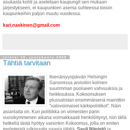
asukasta kohti ja asetetaan kaupungit sen mukaan
järjestykseen, ei kaupunkien asema suhteessa toisiin
kaupunkeihin paljon muutu vuodessa.
kari.naskinen@gmail.com
torstai 10. joulukuuta 2009
Tähtiä tarvitaan
Itsenäisyyspäivän Helsingin
Sanomissa arvioitiin kolmen
suurimman puolueen vahvuuksia ja
heikkouksia. Kokoomuksen
plussalistan ensimmäisenä mainittiin
”valovoimaiset kärkipoliitikot”. Näin
asianlaita on. Kun politiikka on viimeisten parin
vuosikymmenen aikana voimakkaasti henkilöitynyt, niin tällä
hetkellä tästä hyötyy varsinkin Kokoomus, jolla on eniten
myönteistä julkisuutta saavia tähtiä.
Sauli Niinistö
ja