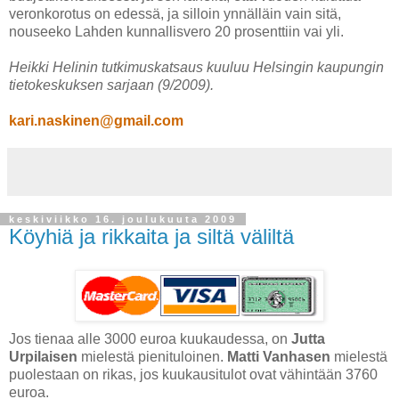
veronkorotus on edessä, ja silloin ynnälläin vain sitä,
nouseeko Lahden kunnallisvero 20 prosenttiin vai yli.
Heikki Helinin tutkimuskatsaus kuuluu Helsingin kaupungin
tietokeskuksen sarjaan (9/2009).
kari.naskinen@gmail.com
keskiviikko 16. joulukuuta 2009
Köyhiä ja rikkaita ja siltä väliltä
Jos tienaa alle 3000 euroa kuukaudessa, on
Jutta
Urpilaisen
mielestä pienituloinen.
Matti Vanhasen
mielestä
puolestaan on rikas, jos kuukausitulot ovat vähintään 3760
euroa.