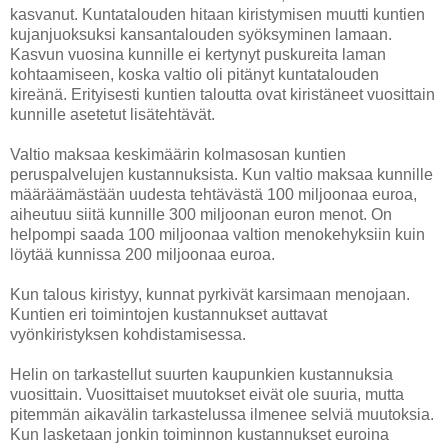
kasvanut. Kuntatalouden hitaan kiristymisen muutti kuntien
kujanjuoksuksi kansantalouden syöksyminen lamaan.
Kasvun vuosina kunnille ei kertynyt puskureita laman
kohtaamiseen, koska valtio oli pitänyt kuntatalouden
kireänä. Erityisesti kuntien taloutta ovat kiristäneet vuosittain
kunnille asetetut lisätehtävät.
Valtio maksaa keskimäärin kolmasosan kuntien
peruspalvelujen kustannuksista. Kun valtio maksaa kunnille
määräämästään uudesta tehtävästä 100 miljoonaa euroa,
aiheutuu siitä kunnille 300 miljoonan euron menot. On
helpompi saada 100 miljoonaa valtion menokehyksiin kuin
löytää kunnissa 200 miljoonaa euroa.
Kun talous kiristyy, kunnat pyrkivät karsimaan menojaan.
Kuntien eri toimintojen kustannukset auttavat
vyönkiristyksen kohdistamisessa.
Helin on tarkastellut suurten kaupunkien kustannuksia
vuosittain. Vuosittaiset muutokset eivät ole suuria, mutta
pitemmän aikavälin tarkastelussa ilmenee selviä muutoksia.
Kun lasketaan jonkin toiminnon kustannukset euroina