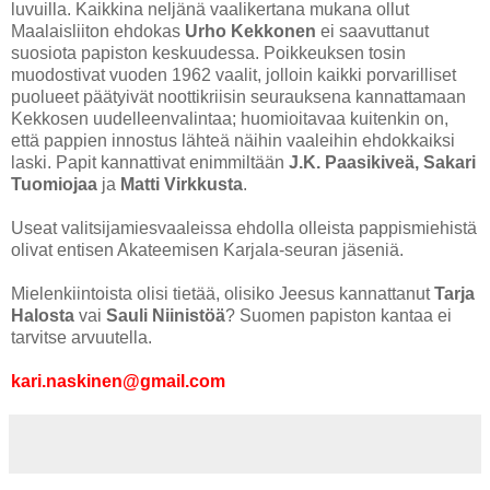
luvuilla. Kaikkina neljänä vaalikertana mukana ollut
Maalaisliiton ehdokas
Urho Kekkonen
ei saavuttanut
suosiota papiston keskuudessa. Poikkeuksen tosin
muodostivat vuoden 1962 vaalit, jolloin kaikki porvarilliset
puolueet päätyivät noottikriisin seurauksena kannattamaan
Kekkosen uudelleenvalintaa; huomioitavaa kuitenkin on,
että pappien innostus lähteä näihin vaaleihin ehdokkaiksi
laski. Papit kannattivat enimmiltään
J.K. Paasikiveä, Sakari
Tuomiojaa
ja
Matti Virkkusta
.
Useat valitsijamiesvaaleissa ehdolla olleista pappismiehistä
olivat entisen Akateemisen Karjala-seuran jäseniä.
Mielenkiintoista olisi tietää, olisiko Jeesus kannattanut
Tarja
Halosta
vai
Sauli Niinistöä
? Suomen papiston kantaa ei
tarvitse arvuutella.
kari.naskinen@gmail.com