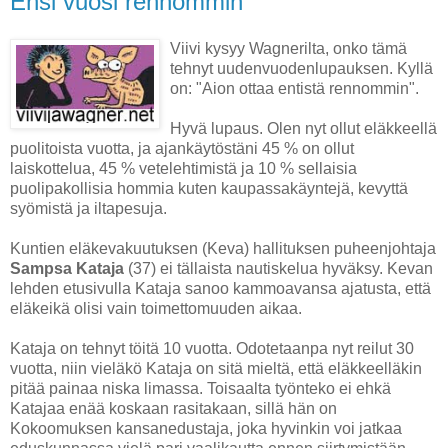
Ensi vuosi rennommin
Viivi kysyy Wagnerilta, onko tämä
tehnyt uudenvuodenlupauksen. Kyllä
on: "Aion ottaa entistä rennommin".
Hyvä lupaus. Olen nyt ollut eläkkeellä
puolitoista vuotta, ja ajankäytöstäni 45 % on ollut
laiskottelua, 45 % vetelehtimistä ja 10 % sellaisia
puolipakollisia hommia kuten kaupassakäyntejä, kevyttä
syömistä ja iltapesuja.
Kuntien eläkevakuutuksen (Keva) hallituksen puheenjohtaja
Sampsa Kataja
(37) ei tällaista nautiskelua hyväksy. Kevan
lehden etusivulla Kataja sanoo kammoavansa ajatusta, että
eläkeikä olisi vain toimettomuuden aikaa.
Kataja on tehnyt töitä 10 vuotta. Odotetaanpa nyt reilut 30
vuotta, niin vieläkö Kataja on sitä mieltä, että eläkkeelläkin
pitää painaa niska limassa. Toisaalta työnteko ei ehkä
Katajaa enää koskaan rasitakaan, sillä hän on
Kokoomuksen kansanedustaja, joka hyvinkin voi jatkaa