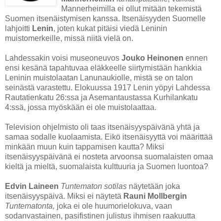
Mannerheimilla ei ollut mitään tekemistä
Suomen itsenäistymisen kanssa. Itsenäisyyden Suomelle
lahjoitti
Lenin
, joten kukat pitäisi viedä Leninin
muistomerkeille, missä niitä vielä on.
Lahdessakin voisi museoneuvos
Jouko Heinonen
ennen
ensi kesänä tapahtuvaa eläkkeelle siirtymistään hankkia
Leninin muistolaatan Lanunaukiolle, mistä se on talon
seinästä varastettu. Elokuussa 1917 Lenin yöpyi Lahdessa
Rautatienkatu 26:ssa ja Asemantaustassa Kurhilankatu
4:ssä, jossa myöskään ei ole muistolaattaa.
Television ohjelmisto oli taas itsenäisyyspäivänä yhtä ja
samaa sodalle kuolaamista. Eikö itsenäisyyttä voi määrittää
minkään muun kuin tappamisen kautta? Miksi
itsenäisyyspäivänä ei nosteta arvoonsa suomalaisten omaa
kieltä ja mieltä, suomalaista kulttuuria ja Suomen luontoa?
Edvin Laineen
Tuntematon sotilas
näytetään joka
itsenäisyyspäivä. Miksi ei näytetä
Rauni Mollbergin
Tuntematonta,
joka ei ole huumorielokuva, vaan
sodanvastainen, pasifistinen julistus ihmisen raakuutta