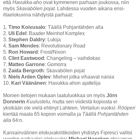
että
Havukka-aho
ovat kymmenen parhaan joukossa, niin
myös
Skavabölen pojat.
Lahdessa vuoden aikana ensi-
iltaelokuvina nähdyistä parhaat:
1.
Timo Koivusalo
: Täällä Pohjantähden alla
2.
Uli Edel
: Baader Meinhof Komplex
3.
Stephen Daldry
: Lukija
4.
Sam Mendes
: Revolutionary Road
5.
Ron Howard
: Frost/Nixon
6.
Clint Eastwood
: Changeling – vaihdokas
7.
Matteo Garrone
: Gomorra
8.
Zaida Bergroth
: Skavabölen pojat
9.
Niels Arden Oplev
: Miehet jotka vihaavat naisia
10.
Kari Väänänen
: Havukka-ahon ajattelija
Monien tietojen mukaan laatuluokkaa on myös
Jörn
Donnerin
Kuulustelu,
mutta sen viidestä kopiosta ei
yksikään ole vielä ehtinyt Lahteen. Vertailun vuoksi:
Rööperi
kiertää maata 65 kopion voimalla ja
Täällä Pohjantähden
alla
64:n.
Kansainvälinen elokuvakriitikoiden yhdistys Fipresci valitsi
vuoden parhaaksi elokuvaksi
Michael Haneken
ohjaaman