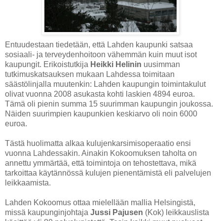
Entuudestaan tiedetään, että Lahden kaupunki satsaa
sosiaali- ja terveydenhoitoon vähemmän kuin muut isot
kaupungit. Erikoistutkija
Heikki Helinin
uusimman
tutkimuskatsauksen mukaan Lahdessa toimitaan
säästölinjalla muutenkin:
Lahden kaupungin toimintakulut
olivat vuonna 2008 asukasta kohti laskien 4894 euroa.
Tämä oli pienin summa 15 suurimman kaupungin joukossa.
Näiden suurimpien kaupunkien keskiarvo oli noin 6000
euroa.
Tästä huolimatta alkaa kulujenkarsimisoperaatio ensi
vuonna Lahdessakin. Ainakin Kokoomuksen taholta on
annettu ymmärtää, että toimintoja on tehostettava, mikä
tarkoittaa käytännössä kulujen pienentämistä eli palvelujen
leikkaamista.
Lahden Kokoomus ottaa mielellään mallia Helsingistä,
missä kaupunginjohtaja
Jussi Pajusen
(Kok) leikkauslista