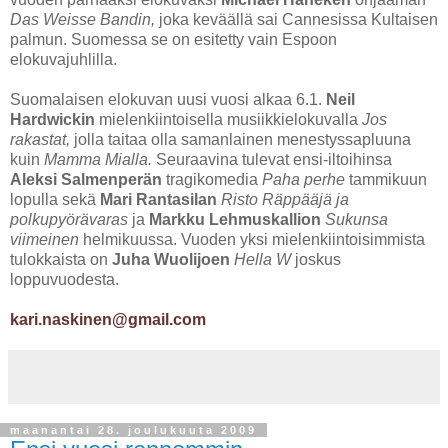
Das Weisse Bandin,
joka keväällä sai Cannesissa Kultaisen
palmun. Suomessa se on esitetty vain Espoon
elokuvajuhlilla.
Suomalaisen elokuvan uusi vuosi alkaa 6.1.
Neil
Hardwickin
mielenkiintoisella musiikkielokuvalla
Jos
rakastat,
jolla taitaa olla samanlainen menestyssapluuna
kuin
Mamma Mialla.
Seuraavina tulevat ensi-iltoihinsa
Aleksi Salmenperän
tragikomedia
Paha perhe
tammikuun
lopulla sekä
Mari Rantasilan
Risto Räppääjä ja
polkupyörävaras
ja
Markku Lehmuskallion
Sukunsa
viimeinen
helmikuussa. Vuoden yksi mielenkiintoisimmista
tulokkaista on
Juha Wuolijoen
Hella W
joskus
loppuvuodesta.
kari.naskinen@gmail.com
maanantai 28. joulukuuta 2009