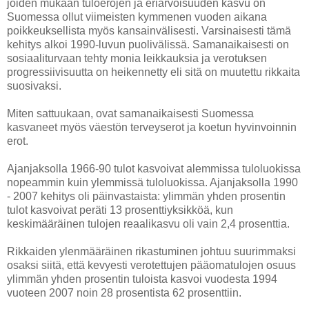
joiden mukaan tuloerojen ja eriarvoisuuden kasvu on
Suomessa ollut viimeisten kymmenen vuoden aikana
poikkeuksellista myös kansainvälisesti. Varsinaisesti tämä
kehitys alkoi 1990-luvun puolivälissä. Samanaikaisesti on
sosiaaliturvaan tehty monia leikkauksia ja verotuksen
progressiivisuutta on heikennetty eli sitä on muutettu rikkaita
suosivaksi.
Miten sattuukaan, ovat samanaikaisesti Suomessa
kasvaneet myös väestön terveyserot ja koetun hyvinvoinnin
erot.
Ajanjaksolla 1966-90 tulot kasvoivat alemmissa tuloluokissa
nopeammin kuin ylemmissä tuloluokissa. Ajanjaksolla 1990
- 2007 kehitys oli päinvastaista: ylimmän yhden prosentin
tulot kasvoivat peräti 13 prosenttiyksikköä, kun
keskimääräinen tulojen reaalikasvu oli vain 2,4 prosenttia.
Rikkaiden ylenmääräinen rikastuminen johtuu suurimmaksi
osaksi siitä, että kevyesti verotettujen pääomatulojen osuus
ylimmän yhden prosentin tuloista kasvoi vuodesta 1994
vuoteen 2007 noin 28 prosentista 62 prosenttiin.