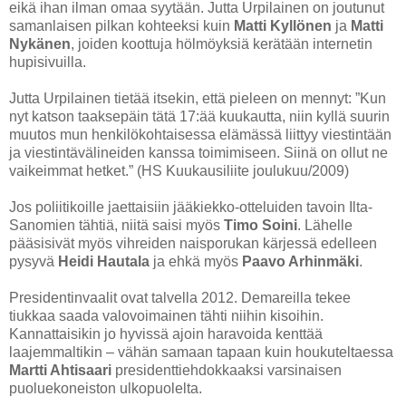
eikä ihan ilman omaa syytään. Jutta Urpilainen on joutunut
samanlaisen pilkan kohteeksi kuin
Matti Kyllönen
ja
Matti
Nykänen
, joiden koottuja hölmöyksiä kerätään internetin
hupisivuilla.
Jutta Urpilainen tietää itsekin, että pieleen on mennyt: ”Kun
nyt katson taaksepäin tätä 17:ää kuukautta, niin kyllä suurin
muutos mun henkilökohtaisessa elämässä liittyy viestintään
ja viestintävälineiden kanssa toimimiseen. Siinä on ollut ne
vaikeimmat hetket.” (HS Kuukausiliite joulukuu/2009)
Jos poliitikoille jaettaisiin jääkiekko-otteluiden tavoin Ilta-
Sanomien tähtiä, niitä saisi myös
Timo Soini
. Lähelle
pääsisivät myös vihreiden naisporukan kärjessä edelleen
pysyvä
Heidi Hautala
ja ehkä myös
Paavo Arhinmäki
.
Presidentinvaalit ovat talvella 2012. Demareilla tekee
tiukkaa saada valovoimainen tähti niihin kisoihin.
Kannattaisikin jo hyvissä ajoin haravoida kenttää
laajemmaltikin – vähän samaan tapaan kuin houkuteltaessa
Martti Ahtisaari
presidenttiehdokkaaksi varsinaisen
puoluekoneiston ulkopuolelta.