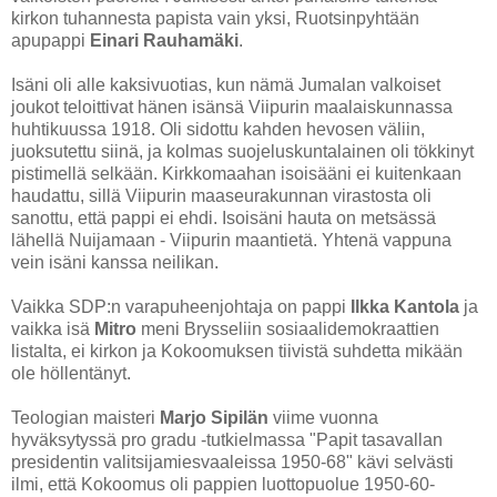
kirkon tuhannesta papista vain yksi, Ruotsinpyhtään
apupappi
Einari Rauhamäki
.
Isäni oli alle kaksivuotias, kun nämä Jumalan valkoiset
joukot teloittivat hänen isänsä Viipurin maalaiskunnassa
huhtikuussa 1918. Oli sidottu kahden hevosen väliin,
juoksutettu siinä, ja kolmas suojeluskuntalainen oli tökkinyt
pistimellä selkään. Kirkkomaahan isoisääni ei kuitenkaan
haudattu, sillä Viipurin maaseurakunnan virastosta oli
sanottu, että pappi ei ehdi. Isoisäni hauta on metsässä
lähellä Nuijamaan - Viipurin maantietä. Yhtenä vappuna
vein isäni kanssa neilikan.
Vaikka SDP:n varapuheenjohtaja on pappi
Ilkka Kantola
ja
vaikka
isä
Mitro
meni Brysseliin sosiaalidemokraattien
listalta, ei kirkon ja Kokoomuksen tiivistä suhdetta mikään
ole höllentänyt.
Teologian maisteri
Marjo Sipilän
viime vuonna
hyväksytyssä pro gradu -tutkielmassa "Papit tasavallan
presidentin valitsijamiesvaaleissa 1950-68" kävi selvästi
ilmi, että Kokoomus oli pappien luottopuolue 1950-60-