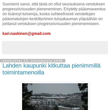
Suoniemi sanoi, että tästä on ollut seurauksena verotuksen
progressiivisuuden pieneneminen. Eriytetty pääomaverotus
on lisännyt tuloeroja, koska suhteellisesti verotettujen
pääomatulojen keskittyminen tulojakauman yläpäähän on
johtanut verotuksen progressiivisuuden pienenemiseen.
kari.naskinen@gmail.com
sunnuntai 13. joulukuuta 2009
Lahden kaupunki kitkuttaa pienimmillä
toimintamenoilla