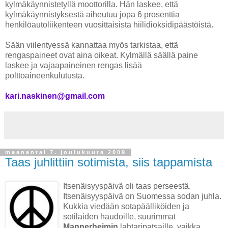
kylmäkäynnistetyllä moottorilla. Hän laskee, että
kylmäkäynnistyksestä aiheutuu jopa 6 prosenttia
henkilöautoliikenteen vuosittaisista hiilidioksidipäästöistä.
Sään viilentyessä kannattaa myös tarkistaa, että
rengaspaineet ovat aina oikeat. Kylmällä säällä paine
laskee ja vajaapaineinen rengas lisää
polttoaineenkulutusta.
kari.naskinen@gmail.com
maanantai 7. joulukuuta 2009
Taas juhlittiin sotimista, siis tappamista
Itsenäisyyspäivä oli taas perseestä.
Itsenäisyyspäivä on Suomessa sodan juhla.
Kukkia viedään sotapäälliköiden ja
sotilaiden haudoille, suurimmat
Mannerheimin
lahtaripatsaille, vaikka