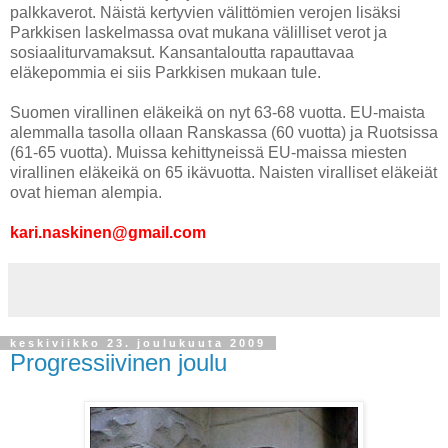
palkkaverot. Näistä kertyvien välittömien verojen lisäksi
Parkkisen laskelmassa ovat mukana välilliset verot ja
sosiaaliturvamaksut. Kansantaloutta rapauttavaa
eläkepommia ei siis Parkkisen mukaan tule.
Suomen virallinen eläkeikä on nyt 63-68 vuotta. EU-maista
alemmalla tasolla ollaan Ranskassa (60 vuotta) ja Ruotsissa
(61-65 vuotta). Muissa kehittyneissä EU-maissa miesten
virallinen eläkeikä on 65 ikävuotta. Naisten viralliset eläkeiät
ovat hieman alempia.
kari.naskinen@gmail.com
keskiviikko 23. joulukuuta 2009
Progressiivinen joulu