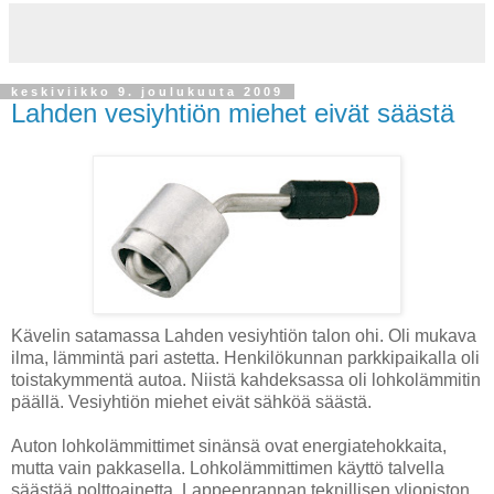
keskiviikko 9. joulukuuta 2009
Lahden vesiyhtiön miehet eivät säästä
Kävelin satamassa Lahden vesiyhtiön talon ohi. Oli mukava
ilma, lämmintä pari astetta. Henkilökunnan parkkipaikalla oli
toistakymmentä autoa. Niistä kahdeksassa oli lohkolämmitin
päällä. Vesiyhtiön miehet eivät sähköä säästä.
Auton lohkolämmittimet sinänsä ovat energiatehokkaita,
mutta vain pakkasella. Lohkolämmittimen käyttö talvella
säästää polttoainetta. Lappeenrannan teknillisen yliopiston