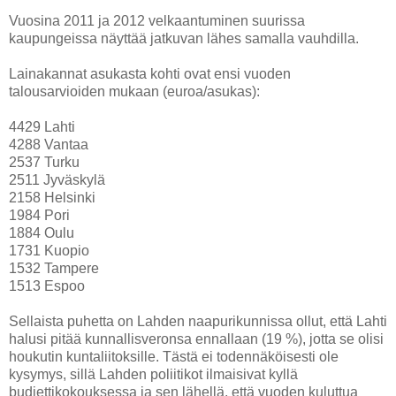
Vuosina 2011 ja 2012 velkaantuminen suurissa
kaupungeissa näyttää jatkuvan lähes samalla vauhdilla.
Lainakannat asukasta kohti ovat ensi vuoden
talousarvioiden mukaan (euroa/asukas):
4429 Lahti
4288 Vantaa
2537 Turku
2511 Jyväskylä
2158 Helsinki
1984 Pori
1884 Oulu
1731 Kuopio
1532 Tampere
1513 Espoo
Sellaista puhetta on Lahden naapurikunnissa ollut, että Lahti
halusi pitää kunnallisveronsa ennallaan (19 %), jotta se olisi
houkutin kuntaliitoksille. Tästä ei todennäköisesti ole
kysymys, sillä Lahden poliitikot ilmaisivat kyllä
budjettikokouksessa ja sen lähellä, että vuoden kuluttua