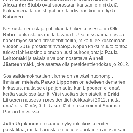
Alexander Stubb
ovat suorastaan kansan lemmikkejä.
Kolmantena tähän sliipattuun tähdistöön kuuluu
Jyrki
Katainen
.
Keskustan edustaja politiikan tähtikentällisessä on
Olli
Rehn
, jonka status merkittävänä EU-komissaarina nostaa
hänet myös siihen presidenttipeliin, mikä tulee koskemaan
vuoden 2018 presidentinvaaleja. Kepun kaksi muuta tähteä
tulevat lähivuosina olemaan uusi puheenjohtaja
Paula
Lehtomäki
ja takaisin valoon nostettava
Anneli
Jäätteenmäki
, joka saattaa olla presidenttiehdokas jo 2012.
Sosiaalidemokraattien tilanne on selvästi huonompi.
Ihmisten mielestä
Paavo Lipponen
on edelleen demarien
kirkastus, mutta se ei paljon auta, kun Lipponen ei enää
kerää vaaleissa ääniä. Viisi vuotta sitten ajateltiin
Erkki
Liikasen
nousevan presidenttiehdokkaaksi 2012, mutta
enää ei siltä näytä. Liikasen tähti on sammunut Suomen
Pankin holveissa.
Jutta Urpilainen
on saanut nykypoliitikoista eniten
palstatilaa, mutta hänestä on tullut eräänlainen antisankari –