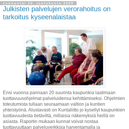
sunnuntai 20. joulukuuta 2009
Julkisten palvelujen verorahoitus on
tarkoitus kyseenalaistaa
Ensi vuonna pannaan 20 suurinta kaupunkia laatimaan
tuottavuusohjelmat palveluidensa kehittämiseksi. Ohjelmien
toteutumista tullaan seuraamaan valtion ja kuntien
yhteistyönä. Alustavasti on Kuntaliitto jo kysellyt kaupunkien
tuottavuudesta tietäviltä, millaisia näkemyksiä heillä on
asiasta. Raportin mukaan kunnat voivat nostaa
tuottavuuttaan palveluverkkoja harventamalla ja